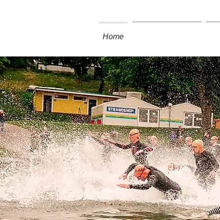
Home
P3 Event Agentur
An