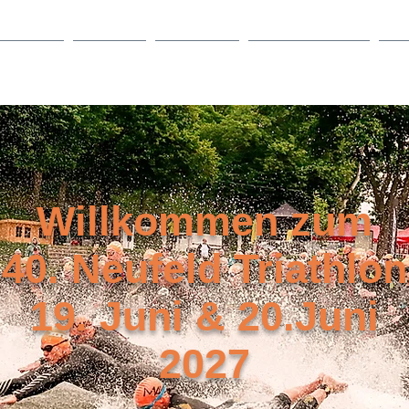
meldung
Bewerbe
Race Infos
Athleten Service
Ver
Willkommen zum
40. Neufeld Triathlon
19. Juni & 20.Juni
2027